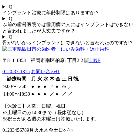
Q
インプラント治療に年齢制限はありますか？
Q
以前の歯科医院では歯周病の人にはインプラントはできない
と言われましたが大丈夫ですか？
Q
骨がないからインプラントはできないと言われたのですが？
〒811-1353 福岡市南区柏原1丁目2-2
0120-37-1815
お問い合わせ
診療時間
月
火
水
木
金
土
日/祝
9:00〜12:45
●
●
●
／
●
※
／
14:00〜18:30
●
●
●
／
●
／
／
【休診日】木曜、日曜、祝日
※土曜日のみ14:30まで（昼休憩なし）
※祝日がある週の木曜日は診療いたします。
01233456789月火水木金土日○△×