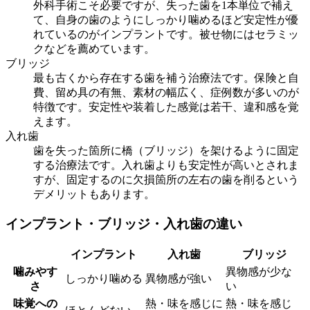
外科手術こそ必要ですが、失った歯を1本単位で補え
て、自身の歯のようにしっかり噛めるほど安定性が優
れているのがインプラントです。被せ物にはセラミッ
クなどを薦めています。
ブリッジ
最も古くから存在する歯を補う治療法です。保険と自
費、留め具の有無、素材の幅広く、症例数が多いのが
特徴です。安定性や装着した感覚は若干、違和感を覚
えます。
入れ歯
歯を失った箇所に橋（ブリッジ）を架けるように固定
する治療法です。入れ歯よりも安定性が高いとされま
すが、固定するのに欠損箇所の左右の歯を削るという
デメリットもあります。
インプラント・ブリッジ・入れ歯の違い
インプラント
入れ歯
ブリッジ
噛みやす
異物感が少な
しっかり噛める
異物感が強い
さ
い
味覚への
熱・味を感じに
熱・味を感じ