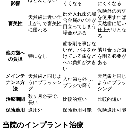
ほとんどない
影響
くくなる
にくくなる
保険外の素材
部分入れ歯の場
天然歯に近い仕
を使用すれば
合金属のバネが
審美性
上がりで審美性
天然歯に近い
目立ってしまう
に優れる
仕上がりとな
場合がある
る
歯を削る事はな
いが、バネをか
隣り合った歯
他の歯へ
特になし
けている歯など
を削る必要が
の負担
への負担が大き
ある
い
メインテ
天然歯と同じよ
天然歯と同じ
入れ歯を外し、
ナンス方
うにブラッシン
ようにブラッ
ブラシで磨く
法
グ
シング
数ヶ月必要で、
治療期間
比較的短い
比較的短い
長い
保険適用
適用外
保険適用可能
保険適用可能
当院のインプラント治療