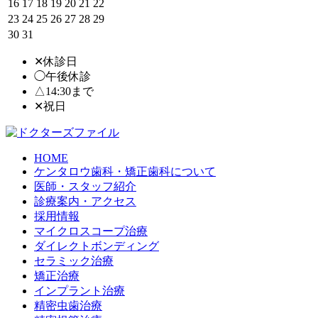
16
17
18
19
20
21
22
23
24
25
26
27
28
29
30
31
✕休診日
◯午後休診
△14:30まで
✕
祝日
HOME
ケンタロウ歯科・矯正歯科について
医師・スタッフ紹介
診療案内・アクセス
採用情報
マイクロスコープ治療
ダイレクトボンディング
セラミック治療
矯正治療
インプラント治療
精密虫歯治療