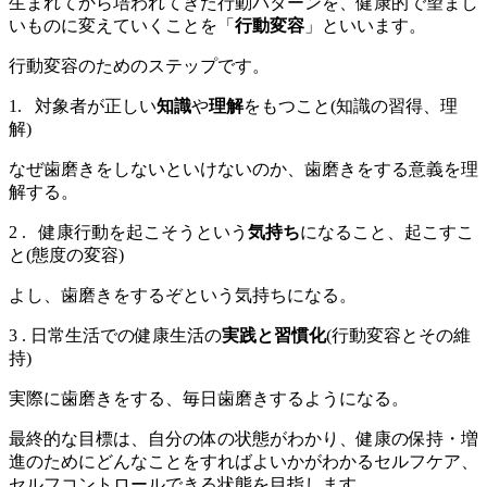
生まれてから培われてきた行動パターンを、健康的で望まし
いものに変えていくことを「
行動変容
」といいます。
行動変容のためのステップです。
1. 対象者が正しい
知識
や
理解
をもつこと(知識の習得、理
解)
なぜ歯磨きをしないといけないのか、歯磨きをする意義を理
解する。
2 . 健康行動を起こそうという
気持ち
になること、起こすこ
と(態度の変容)
よし、歯磨きをするぞという気持ちになる。
3 . 日常生活での健康生活の
実践と習慣化
(行動変容とその維
持)
実際に歯磨きをする、毎日歯磨きするようになる。
最終的な目標は、自分の体の状態がわかり、健康の保持・増
進のためにどんなことをすればよいかがわかるセルフケア、
セルフコントロールできる状態を目指します。