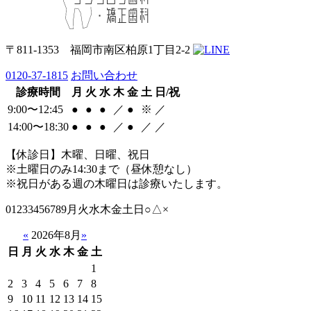
〒811-1353 福岡市南区柏原1丁目2-2
0120-37-1815
お問い合わせ
診療時間
月
火
水
木
金
土
日/祝
9:00〜12:45
●
●
●
／
●
※
／
14:00〜18:30
●
●
●
／
●
／
／
【休診日】木曜、日曜、祝日
※土曜日のみ14:30まで（昼休憩なし）
※祝日がある週の木曜日は診療いたします。
01233456789月火水木金土日○△×
«
2026年8月
»
日
月
火
水
木
金
土
1
2
3
4
5
6
7
8
9
10
11
12
13
14
15