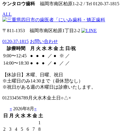
ケンタロウ歯科
福岡市南区柏原1-2-2 / Tel 0120-37-1815
ALL
〒811-1353 福岡市南区柏原1丁目2-2
0120-37-1815
お問い合わせ
診療時間
月
火
水
木
金
土
日/祝
9:00〜12:45
●
●
●
／
●
※
／
14:00〜18:30
●
●
●
／
●
／
／
【休診日】木曜、日曜、祝日
※土曜日のみ14:30まで（昼休憩なし）
※祝日がある週の木曜日は診療いたします。
01233456789月火水木金土日○△×
«
2026年8月
»
日
月
火
水
木
金
土
1
2
3
4
5
6
7
8