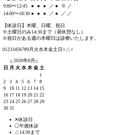
9:00〜12:45
●
●
●
／
●
※
／
14:00〜18:30
●
●
●
／
●
／
／
【休診日】木曜、日曜、祝日
※土曜日のみ14:30まで（昼休憩なし）
※祝日がある週の木曜日は診療いたします。
01233456789月火水木金土日○△×
«
2026年8月
»
日
月
火
水
木
金
土
1
2
3
4
5
6
7
8
9
10
11
12
13
14
15
16
17
18
19
20
21
22
23
24
25
26
27
28
29
30
31
✕休診日
◯午後休診
△14:30まで