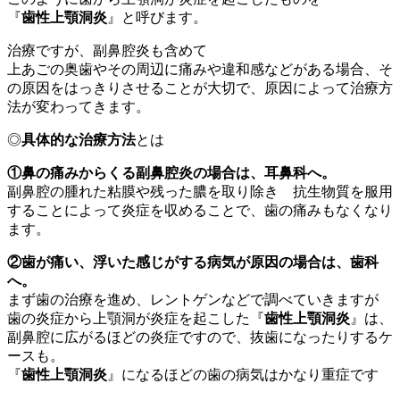
『
歯性上顎洞炎
』と呼びます。
治療ですが、副鼻腔炎も含めて
上あごの奥歯やその周辺に痛みや違和感などがある場合、そ
の原因をはっきりさせることが大切で、原因によって治療方
法が変わってきます。
◎
具体的な治療方法
とは
①鼻の痛みからくる副鼻腔炎の場合は、耳鼻科へ。
副鼻腔の腫れた粘膜や残った膿を取り除き 抗生物質を服用
することによって炎症を収めることで、歯の痛みもなくなり
ます。
②歯が痛い、浮いた感じがする病気が原因の場合は、歯科
へ。
まず歯の治療を進め、レントゲンなどで調べていきますが
歯の炎症から上顎洞が炎症を起こした『
歯性上顎洞炎
』は、
副鼻腔に広がるほどの炎症ですので、抜歯になったりするケ
ースも。
『
歯性上顎洞炎
』になるほどの歯の病気はかなり重症です