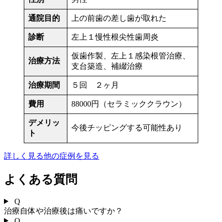
通院目的
上の前歯の差し歯が取れた
診断
左上１慢性根尖性歯周炎
仮歯作製、左上１感染根管治療、
治療方法
支台築造、補綴治療
治療期間
５回 ２ヶ月
費用
88000円（セラミッククラウン）
デメリッ
今後チッピングする可能性あり
ト
詳しく見る
他の症例を見る
よくある質問
Q
治療自体や治療後は痛いですか？
Q