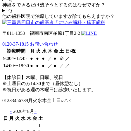
神経をできるだけ残そうとするのはなぜですか？
Q
他の歯科医院で治療していますが診てもらえますか？
〒811-1353 福岡市南区柏原1丁目2-2
0120-37-1815
お問い合わせ
診療時間
月
火
水
木
金
土
日/祝
9:00〜12:45
●
●
●
／
●
※
／
14:00〜18:30
●
●
●
／
●
／
／
【休診日】木曜、日曜、祝日
※土曜日のみ14:30まで（昼休憩なし）
※祝日がある週の木曜日は診療いたします。
01233456789月火水木金土日○△×
«
2026年8月
»
日
月
火
水
木
金
土
1