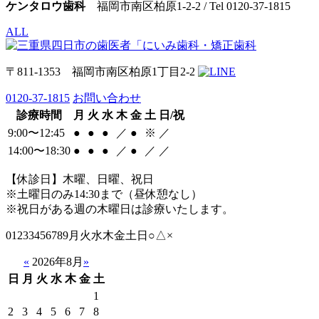
ケンタロウ歯科
福岡市南区柏原1-2-2 / Tel 0120-37-1815
ALL
〒811-1353 福岡市南区柏原1丁目2-2
0120-37-1815
お問い合わせ
診療時間
月
火
水
木
金
土
日/祝
9:00〜12:45
●
●
●
／
●
※
／
14:00〜18:30
●
●
●
／
●
／
／
【休診日】木曜、日曜、祝日
※土曜日のみ14:30まで（昼休憩なし）
※祝日がある週の木曜日は診療いたします。
01233456789月火水木金土日○△×
«
2026年8月
»
日
月
火
水
木
金
土
1
2
3
4
5
6
7
8